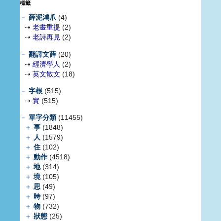
標籤
－
薛泥鴻爪
(4)
⇢
老畫重提
(2)
⇢
老詩再見
(2)
－
翻譯文薛
(20)
⇢
經濟學人
(2)
⇢
英文散文
(18)
－
字根
(515)
⇢
實
(515)
－
單字分類
(11455)
＋
事
(1848)
＋
人
(1579)
＋
住
(102)
＋
動作
(4518)
＋
地
(314)
＋
境
(105)
＋
思
(49)
＋
時
(97)
＋
物
(732)
＋
狀態
(25)