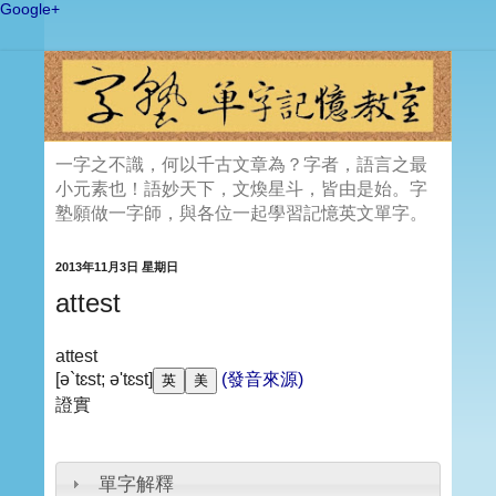
Google+
一字之不識，何以千古文章為？字者，語言之最
小元素也！語妙天下，文煥星斗，皆由是始。字
塾願做一字師，與各位一起學習記憶英文單字。
2013年11月3日 星期日
attest
attest
[ə`tɛst; ə'tɛst]
(發音來源)
證實
單字解釋