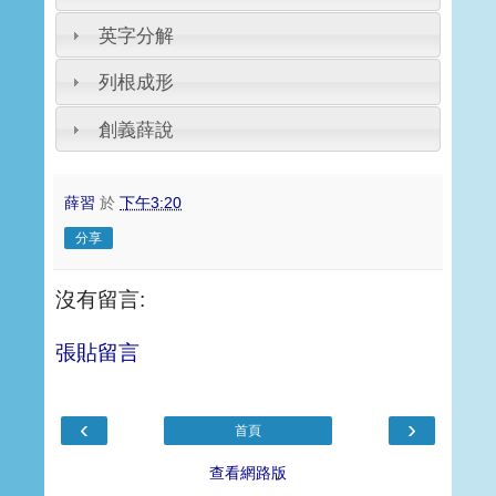
英字分解
列根成形
創義薛說
薛習
於
下午3:20
分享
沒有留言:
張貼留言
‹
›
首頁
查看網路版