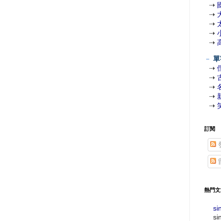
⇢
⇢
⇢
⇢
⇢
－
單
⇢
⇢
⇢
⇢
⇢
訂閱
熱門文
si
si