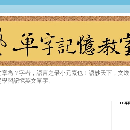
文章為？字者，語言之最小元素也！語妙天下，文煥
起學習記憶英文單字。
FB專