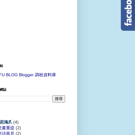
結
FU BLOG Blogger 調校資料庫
網誌
(4)
泥鴻爪
老畫重提
(2)
老詩再見
(2)