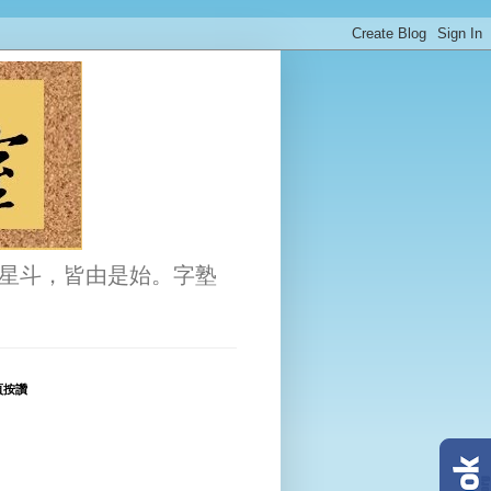
星斗，皆由是始。字塾
頁按讚