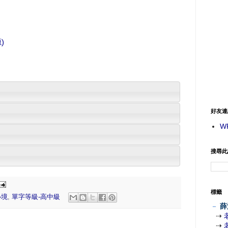
)
好友連
W
搜尋此
標籤
心境
,
單字等級-高中級
－
薛
⇢
⇢