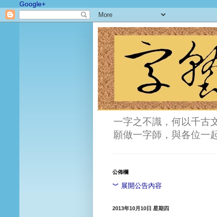
Google+
一字之不識，何以千古
願做一字師，與各位一
公佈欄
︾ 展開公告內容
2013年10月10日 星期四