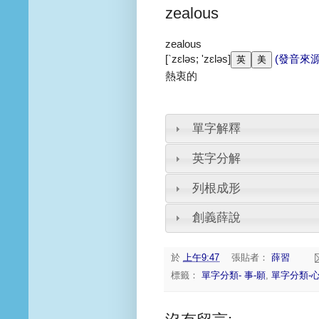
zealous
zealous
[`zɛləs; 'zɛləs]
(發音來源
熱衷的
單字解釋
英字分解
列根成形
創義薛說
於
上午9:47
張貼者：
薛習
標籤：
單字分類- 事-願
,
單字分類-