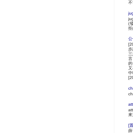
不
ju
ju
(
拒
公
[
步
三
言
的
又
中
[2
ch
ch
at
at
來
[置
薛