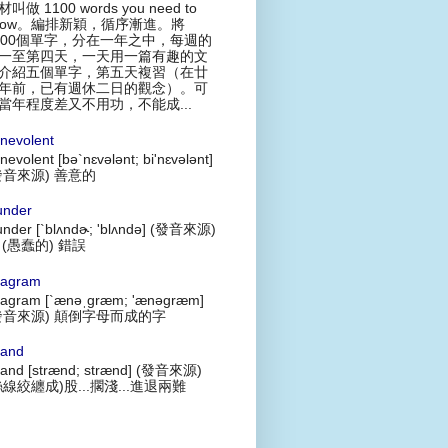
叫做 1100 words you need to
now。編排新穎，循序漸進。將
100個單字，分在一年之中，每週的
一至第四天，一天用一篇有趣的文
介紹五個單字，第五天複習（在廿
年前，已有週休二日的觀念）。可
當年程度差又不用功，不能成...
nevolent
nevolent [bə`nɛvələnt; bi'nɛvələnt]
發音來源) 善意的
under
under [`blʌndɚ; 'blʌndə] (發音來源)
 (愚蠢的) 錯誤
agram
agram [`ænəˌgræm; 'ænəgræm]
發音來源) 顛倒字母而成的字
rand
rand [strænd; strænd] (發音來源)
絲線絞纏成)股...擱淺...進退兩難