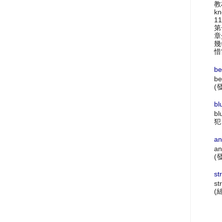
教材
k
1
第
章
幾
惜
be
be
(
bl
bl
犯
an
an
(
st
st
(