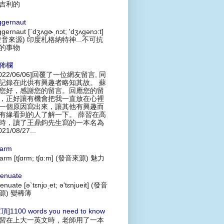
吉利的
ggernaut
ggernaut [`dʒʌgɚˌnɔt; 'dʒʌgənɔ:t]
發音來源) 印度札格納特神...不可抗
的事物
佈欄
2022/06/06]回覆了一位網友留言, 同
記錄在此供有興趣者略知其故。 蘇
您好，感謝您的留言。回應您的留
，正好讓有機會把我一直放在心裡
一個原因寫出來，讓其他有興趣而
有緣看到的人了解一下。 薛習在高
時，讀了王鼎鈞先生寫的一本名為
021/08/27...
arm
arm [tʃɑrm; tʃɑ:m] (發音來源) 魅力
tenuate
tenuate [ə`tɛnjʊˌet; ə'tɛnjueit] (發音
源) 變稀薄
頂]1100 words you need to know
習在上大一英文時，老師用了一本