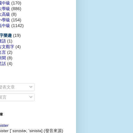
國中級
(170)
大學級
(886)
太高級
(8)
小學級
(154)
高中級
(1142)
(19)
字樂趣
俚語
(1)
古文觀字
(4)
名言
(2)
新聞
(8)
笑話
(4)
發表文章
留言
章
nister
nister [`sɪnɪstɚ; 'sinistə] (發音來源)