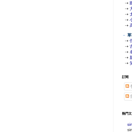
⇢
⇢
⇢
⇢
⇢
－
單
⇢
⇢
⇢
⇢
⇢
訂閱
熱門文
si
si