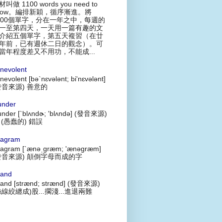
叫做 1100 words you need to
now。編排新穎，循序漸進。將
100個單字，分在一年之中，每週的
一至第四天，一天用一篇有趣的文
介紹五個單字，第五天複習（在廿
年前，已有週休二日的觀念）。可
當年程度差又不用功，不能成...
nevolent
nevolent [bə`nɛvələnt; bi'nɛvələnt]
發音來源) 善意的
under
under [`blʌndɚ; 'blʌndə] (發音來源)
 (愚蠢的) 錯誤
agram
agram [`ænəˌgræm; 'ænəgræm]
發音來源) 顛倒字母而成的字
rand
rand [strænd; strænd] (發音來源)
絲線絞纏成)股...擱淺...進退兩難