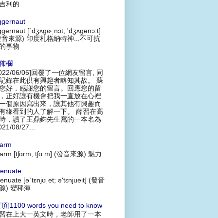
吉利的
ggernaut
ggernaut [`dʒʌgɚˌnɔt; 'dʒʌgənɔ:t]
發音來源) 印度札格納特神...不可抗
的事物
佈欄
2022/06/06]回覆了一位網友留言, 同
記錄在此供有興趣者略知其故。 蘇
您好，感謝您的留言。回應您的留
，正好讓有機會把我一直放在心裡
一個原因寫出來，讓其他有興趣而
有緣看到的人了解一下。 薛習在高
時，讀了王鼎鈞先生寫的一本名為
021/08/27...
arm
arm [tʃɑrm; tʃɑ:m] (發音來源) 魅力
tenuate
tenuate [ə`tɛnjʊˌet; ə'tɛnjueit] (發音
源) 變稀薄
頂]1100 words you need to know
習在上大一英文時，老師用了一本