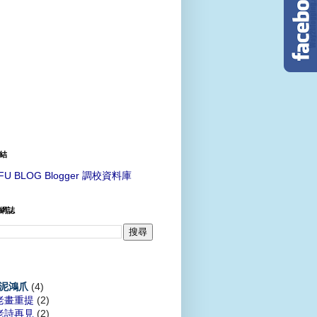
結
FU BLOG Blogger 調校資料庫
網誌
(4)
泥鴻爪
老畫重提
(2)
老詩再見
(2)