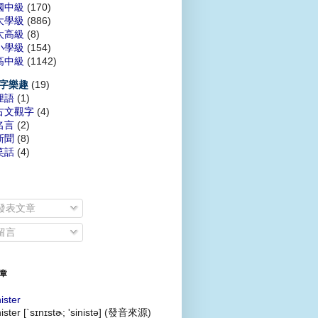
國中級
(170)
大學級
(886)
太高級
(8)
小學級
(154)
高中級
(1142)
(19)
字樂趣
俚語
(1)
古文觀字
(4)
名言
(2)
新聞
(8)
笑話
(4)
發表文章
留言
章
nister
nister [`sɪnɪstɚ; 'sinistə] (發音來源)