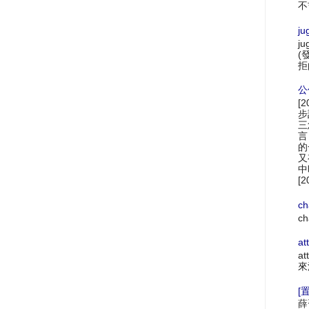
不
ju
ju
(
拒
公
[
步
三
言
的
又
中
[2
ch
ch
at
at
來
[置
薛