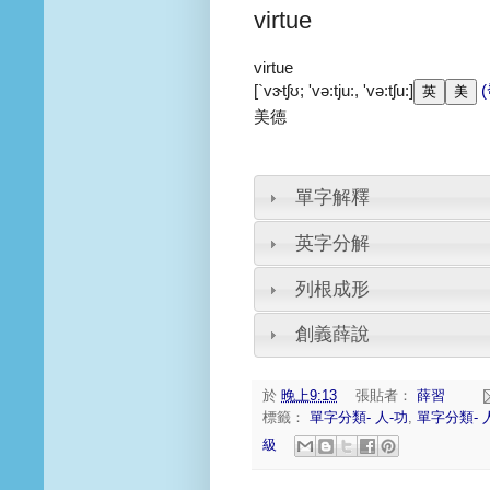
virtue
virtue
[`vɝtʃʊ; 'və:tju:, 'və:tʃu:]
美德
單字解釋
英字分解
列根成形
創義薛說
於
晚上9:13
張貼者：
薛習
標籤：
單字分類- 人-功
,
單字分類- 
級