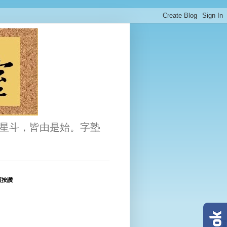
星斗，皆由是始。字塾
頁按讚