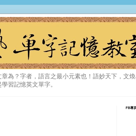
文章為？字者，語言之最小元素也！語妙天下，文煥
起學習記憶英文單字。
FB專