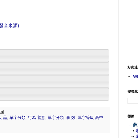
(發音來源)
好友連
W
搜尋此
標籤
人-品
,
單字分類- 行為-善意
,
單字分類- 事-效
,
單字等級-高中
－
薛
⇢
⇢