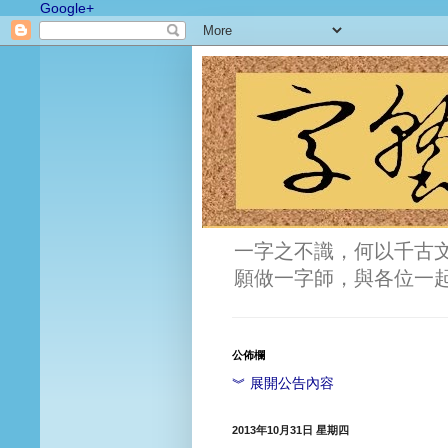
Google+
一字之不識，何以千古
願做一字師，與各位一
公佈欄
︾ 展開公告內容
2013年10月31日 星期四