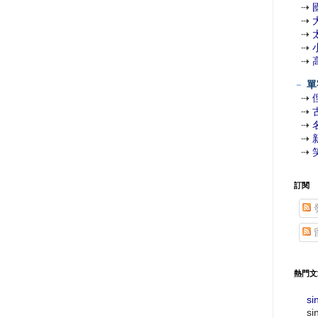
⇢
⇢
⇢
⇢
⇢
－
單
⇢
⇢
⇢
⇢
⇢
訂閱
熱門文
si
si