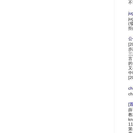
不
ju
ju
(
拒
公
[
步
三
言
的
又
中
[2
ch
ch
[置
薛
教材
k
1
第