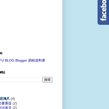
結
FU BLOG Blogger 調校資料庫
網誌
(4)
泥鴻爪
老畫重提
(2)
老詩再見
(2)