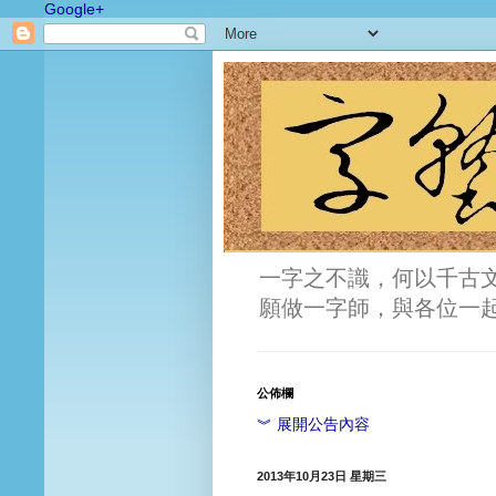
Google+
一字之不識，何以千古
願做一字師，與各位一
公佈欄
︾ 展開公告內容
2013年10月23日 星期三