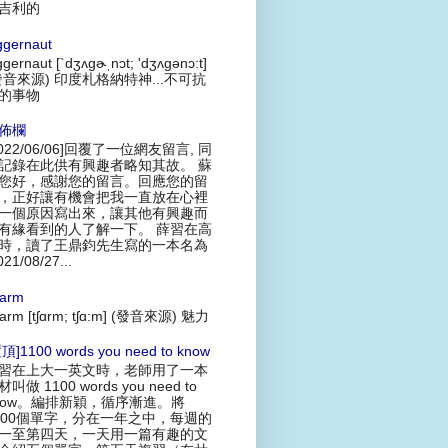
吉利的
ggernaut
ggernaut [`dʒʌgɚˌnɔt; 'dʒʌgənɔ:t]
發音來源) 印度札格納特神...不可抗
的事物
佈欄
2022/06/06]回覆了一位網友留言, 同
記錄在此供有興趣者略知其故。 蘇
您好，感謝您的留言。回應您的留
，正好讓有機會把我一直放在心裡
一個原因寫出來，讓其他有興趣而
有緣看到的人了解一下。 薛習在高
時，讀了王鼎鈞先生寫的一本名為
021/08/27...
arm
arm [tʃɑrm; tʃɑ:m] (發音來源) 魅力
頂]1100 words you need to know
習在上大一英文時，老師用了一本
叫做 1100 words you need to
now。編排新穎，循序漸進。將
100個單字，分在一年之中，每週的
一至第四天，一天用一篇有趣的文