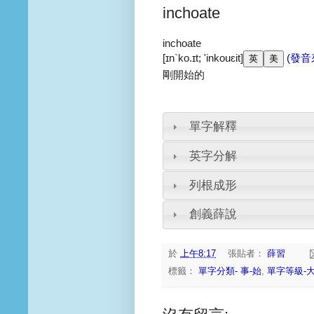
inchoate
inchoate
[ɪn`ko.ɪt; 'inkouɛit]
(發音
剛開始的
單字解釋
英字分解
列根成形
創義薛說
於
上午8:17
張貼者：
薛習
標籤：
單字分類- 事-始
,
單字等級-