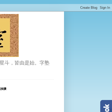
星斗，皆由是始。字塾
頁按讚