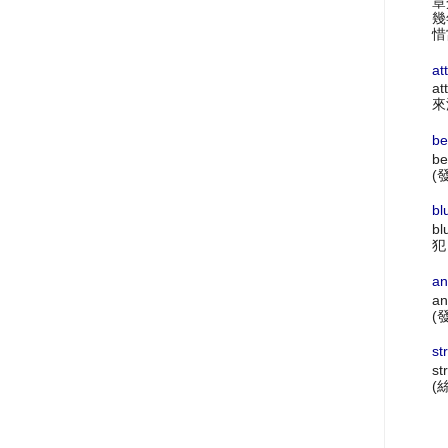
章
幾
惜
at
at
來
be
be
(
bl
bl
犯
an
an
(
st
st
(