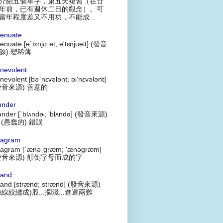
介紹五個單字，第五天複習（在廿
年前，已有週休二日的觀念）。可
當年程度差又不用功，不能成...
tenuate
tenuate [ə`tɛnjʊˌet; ə'tɛnjueit] (發音
源) 變稀薄
nevolent
nevolent [bə`nɛvələnt; bi'nɛvələnt]
發音來源) 善意的
under
under [`blʌndɚ; 'blʌndə] (發音來源)
 (愚蠢的) 錯誤
agram
agram [`ænəˌgræm; 'ænəgræm]
發音來源) 顛倒字母而成的字
rand
rand [strænd; strænd] (發音來源)
絲線絞纏成)股...擱淺...進退兩難