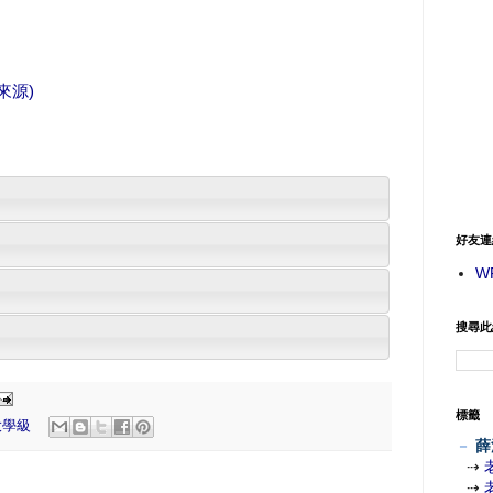
來源)
好友連
W
搜尋此
標籤
大學級
－
薛
⇢
⇢