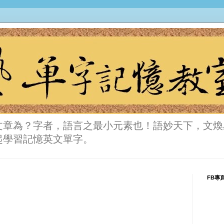
文章為？字者，語言之最小元素也！語妙天下，文煥
起學習記憶英文單字。
FB專