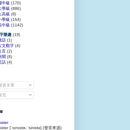
國中級
(170)
大學級
(886)
太高級
(8)
小學級
(154)
高中級
(1142)
(19)
字樂趣
俚語
(1)
古文觀字
(4)
名言
(2)
新聞
(8)
笑話
(4)
發表文章
留言
章
nister
nister [`sɪnɪstɚ; 'sinistə] (發音來源)