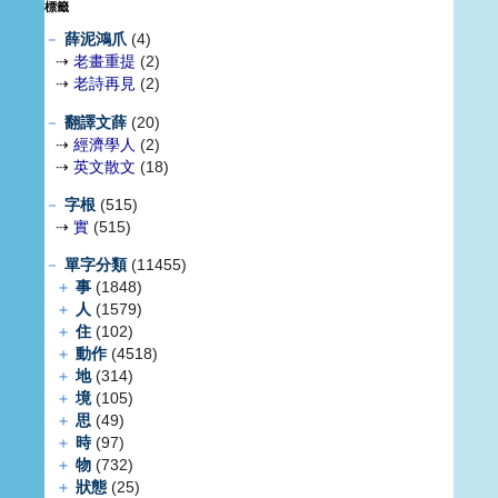
標籤
－
薛泥鴻爪
(4)
⇢
老畫重提
(2)
⇢
老詩再見
(2)
－
翻譯文薛
(20)
⇢
經濟學人
(2)
⇢
英文散文
(18)
－
字根
(515)
⇢
實
(515)
－
單字分類
(11455)
＋
事
(1848)
＋
人
(1579)
＋
住
(102)
＋
動作
(4518)
＋
地
(314)
＋
境
(105)
＋
思
(49)
＋
時
(97)
＋
物
(732)
＋
狀態
(25)