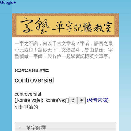
Google+
一字之不識，何以千古文章為？字者，語言之最
小元素也！語妙天下，文煥星斗，皆由是始。字
塾願做一字師，與各位一起學習記憶英文單字。
2013年10月29日 星期二
controversial
controversial
[ˌkɑntrə`vɝʃəl; ˌkɔntrə'və:ʃl]
(發音來源)
引起爭論的
單字解釋