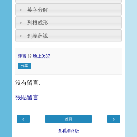
英字分解
列根成形
創義薛說
薛習
於
晚上9:37
分享
沒有留言:
張貼留言
‹
›
首頁
查看網路版