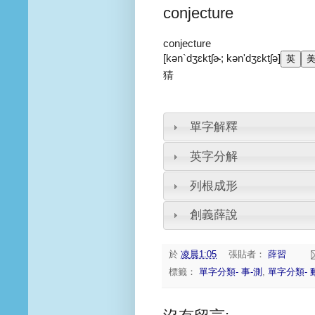
conjecture
conjecture
[kən`dʒɛktʃɚ; kən'dʒɛktʃə]
猜
單字解釋
英字分解
列根成形
創義薛說
於
凌晨1:05
張貼者：
薛習
標籤：
單字分類- 事-測
,
單字分類- 