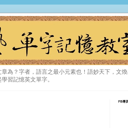
文章為？字者，語言之最小元素也！語妙天下，文煥
起學習記憶英文單字。
FB專