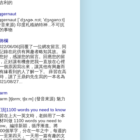
吉利的
ggernaut
ggernaut [`dʒʌgɚˌnɔt; 'dʒʌgənɔ:t]
發音來源) 印度札格納特神...不可抗
的事物
佈欄
2022/06/06]回覆了一位網友留言, 同
記錄在此供有興趣者略知其故。 蘇
您好，感謝您的留言。回應您的留
，正好讓有機會把我一直放在心裡
一個原因寫出來，讓其他有興趣而
有緣看到的人了解一下。 薛習在高
時，讀了王鼎鈞先生寫的一本名為
021/08/27...
arm
arm [tʃɑrm; tʃɑ:m] (發音來源) 魅力
頂]1100 words you need to know
習在上大一英文時，老師用了一本
叫做 1100 words you need to
now。編排新穎，循序漸進。將
100個單字，分在一年之中，每週的
一至第四天，一天用一篇有趣的文