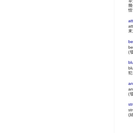
章
幾
惜
at
at
來
be
be
(
bl
bl
犯
an
an
(
st
st
(