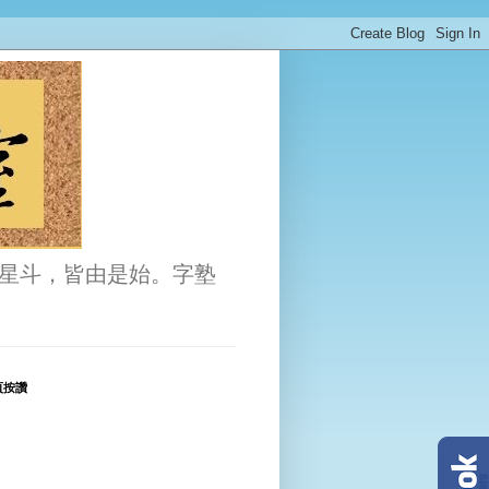
星斗，皆由是始。字塾
頁按讚