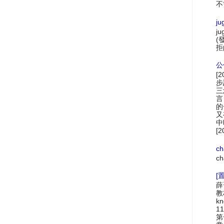
不
ju
ju
(
拒
公
[
步
三
言
的
又
中
[2
ch
ch
[置
薛
教材
k
1
第