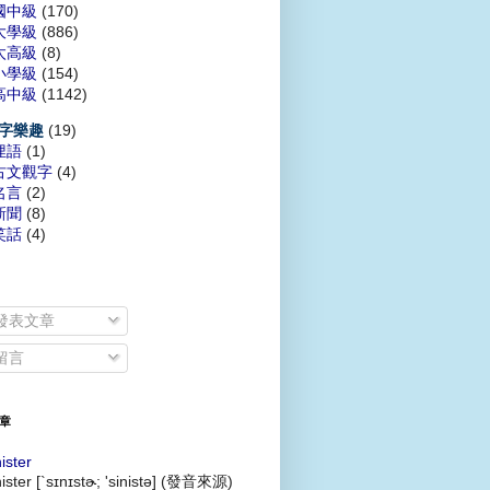
國中級
(170)
大學級
(886)
太高級
(8)
小學級
(154)
高中級
(1142)
(19)
字樂趣
俚語
(1)
古文觀字
(4)
名言
(2)
新聞
(8)
笑話
(4)
發表文章
留言
章
nister
nister [`sɪnɪstɚ; 'sinistə] (發音來源)