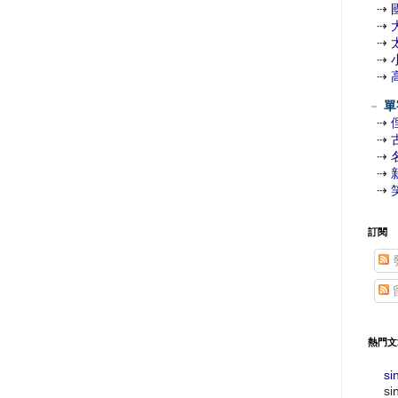
⇢
⇢
⇢
⇢
⇢
－
單
⇢
⇢
⇢
⇢
⇢
訂閱
熱門文
si
si