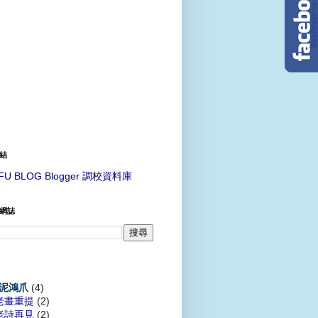
結
FU BLOG Blogger 調校資料庫
網誌
(4)
泥鴻爪
老畫重提
(2)
老詩再見
(2)