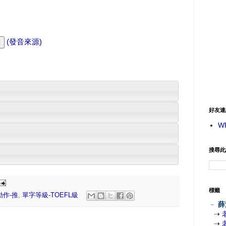
(發音來源)
好友連
W
搜尋此
標籤
動作-推
,
單字等級-TOEFL級
－
薛
⇢
⇢