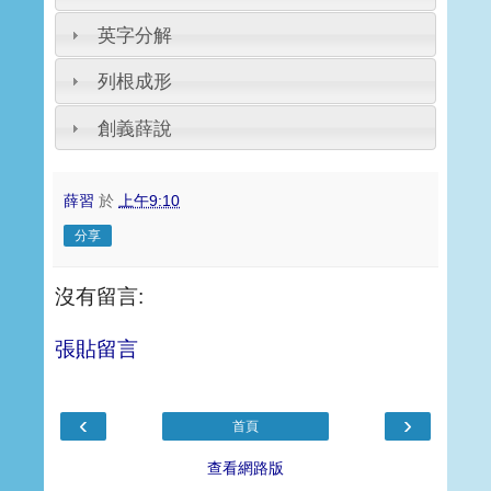
英字分解
列根成形
創義薛說
薛習
於
上午9:10
分享
沒有留言:
張貼留言
‹
›
首頁
查看網路版