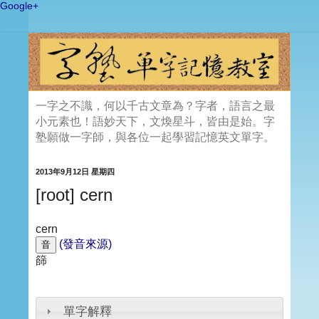
Google+
一字之不識，何以千古文章為？字者，語言之最
小元素也！語妙天下，文煥星斗，皆由是始。字
塾願做一字師，與各位一起學習記憶英文單字。
2013年9月12日 星期四
[root] cern
cern
(發音來源)
篩
單字解釋