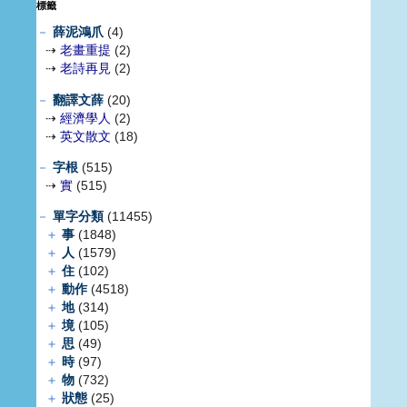
標籤
－
薛泥鴻爪
(4)
⇢
老畫重提
(2)
⇢
老詩再見
(2)
－
翻譯文薛
(20)
⇢
經濟學人
(2)
⇢
英文散文
(18)
－
字根
(515)
⇢
實
(515)
－
單字分類
(11455)
＋
事
(1848)
＋
人
(1579)
＋
住
(102)
＋
動作
(4518)
＋
地
(314)
＋
境
(105)
＋
思
(49)
＋
時
(97)
＋
物
(732)
＋
狀態
(25)