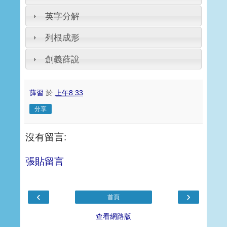
英字分解
列根成形
創義薛說
薛習
於
上午8:33
分享
沒有留言:
張貼留言
‹
›
首頁
查看網路版