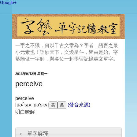
Google+
一字之不識，何以千古文章為？字者，語言之最
小元素也！語妙天下，文煥星斗，皆由是始。字
塾願做一字師，與各位一起學習記憶英文單字。
2013年9月2日 星期一
perceive
perceive
[pɚ`sɪv; pə'si:v]
(發音來源)
明白瞭解
單字解釋