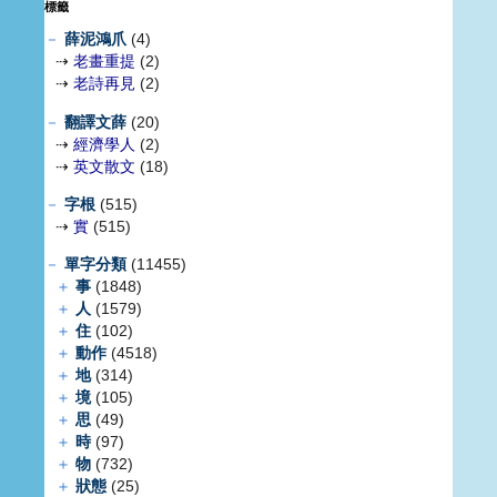
標籤
－
薛泥鴻爪
(4)
⇢
老畫重提
(2)
⇢
老詩再見
(2)
－
翻譯文薛
(20)
⇢
經濟學人
(2)
⇢
英文散文
(18)
－
字根
(515)
⇢
實
(515)
－
單字分類
(11455)
＋
事
(1848)
＋
人
(1579)
＋
住
(102)
＋
動作
(4518)
＋
地
(314)
＋
境
(105)
＋
思
(49)
＋
時
(97)
＋
物
(732)
＋
狀態
(25)