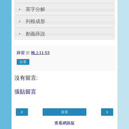
英字分解
列根成形
創義薛說
薛習
於
晚上11:53
分享
沒有留言:
張貼留言
‹
›
首頁
查看網路版