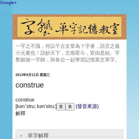
Google+
一字之不識，何以千古文章為？字者，語言之最
小元素也！語妙天下，文煥星斗，皆由是始。字
塾願做一字師，與各位一起學習記憶英文單字。
2013年9月11日 星期三
construe
construe
[kən`stru; kən'stru:]
(發音來源)
解釋
單字解釋