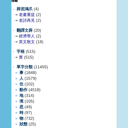
標籤
－
薛泥鴻爪
(4)
⇢
老畫重提
(2)
⇢
老詩再見
(2)
－
翻譯文薛
(20)
⇢
經濟學人
(2)
⇢
英文散文
(18)
－
字根
(515)
⇢
實
(515)
－
單字分類
(11455)
＋
事
(1848)
＋
人
(1579)
＋
住
(102)
＋
動作
(4518)
＋
地
(314)
＋
境
(105)
＋
思
(49)
＋
時
(97)
＋
物
(732)
＋
狀態
(25)