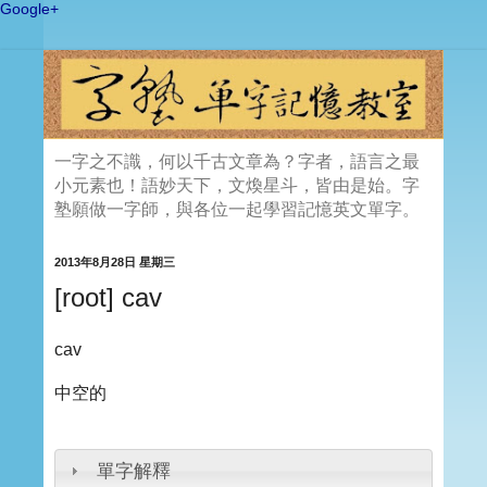
Google+
一字之不識，何以千古文章為？字者，語言之最
小元素也！語妙天下，文煥星斗，皆由是始。字
塾願做一字師，與各位一起學習記憶英文單字。
2013年8月28日 星期三
[root] cav
cav
中空的
單字解釋