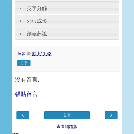
英字分解
列根成形
創義薛說
薛習
於
晚上11:43
分享
沒有留言:
張貼留言
‹
›
首頁
查看網路版