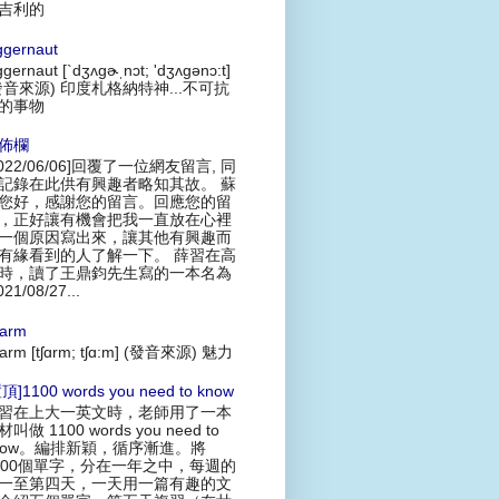
吉利的
ggernaut
ggernaut [`dʒʌgɚˌnɔt; 'dʒʌgənɔ:t]
發音來源) 印度札格納特神...不可抗
的事物
佈欄
2022/06/06]回覆了一位網友留言, 同
記錄在此供有興趣者略知其故。 蘇
您好，感謝您的留言。回應您的留
，正好讓有機會把我一直放在心裡
一個原因寫出來，讓其他有興趣而
有緣看到的人了解一下。 薛習在高
時，讀了王鼎鈞先生寫的一本名為
021/08/27...
arm
arm [tʃɑrm; tʃɑ:m] (發音來源) 魅力
頂]1100 words you need to know
習在上大一英文時，老師用了一本
叫做 1100 words you need to
now。編排新穎，循序漸進。將
100個單字，分在一年之中，每週的
一至第四天，一天用一篇有趣的文