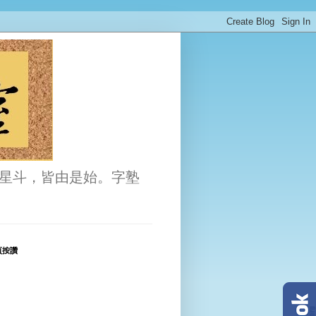
星斗，皆由是始。字塾
頁按讚