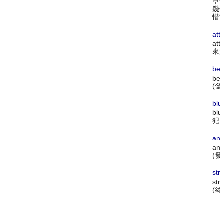
章
幾
惜
at
at
來
be
be
(
bl
bl
犯
an
an
(
st
st
(