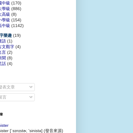
國中級
(170)
大學級
(886)
太高級
(8)
小學級
(154)
高中級
(1142)
(19)
字樂趣
俚語
(1)
古文觀字
(4)
名言
(2)
新聞
(8)
笑話
(4)
發表文章
留言
章
nister
nister [`sɪnɪstɚ; 'sinistə] (發音來源)