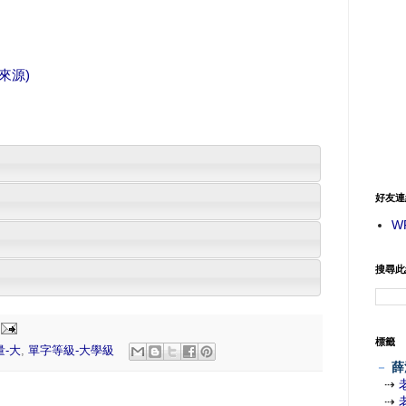
來源)
好友連
W
搜尋此
標籤
量-大
,
單字等級-大學級
－
薛
⇢
⇢