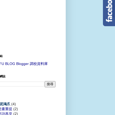
結
FU BLOG Blogger 調校資料庫
網誌
(4)
泥鴻爪
老畫重提
(2)
老詩再見
(2)