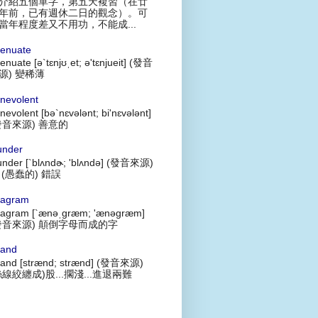
介紹五個單字，第五天複習（在廿
年前，已有週休二日的觀念）。可
當年程度差又不用功，不能成...
tenuate
tenuate [ə`tɛnjʊˌet; ə'tɛnjueit] (發音
源) 變稀薄
nevolent
nevolent [bə`nɛvələnt; bi'nɛvələnt]
發音來源) 善意的
under
under [`blʌndɚ; 'blʌndə] (發音來源)
 (愚蠢的) 錯誤
agram
agram [`ænəˌgræm; 'ænəgræm]
發音來源) 顛倒字母而成的字
rand
rand [strænd; strænd] (發音來源)
絲線絞纏成)股...擱淺...進退兩難