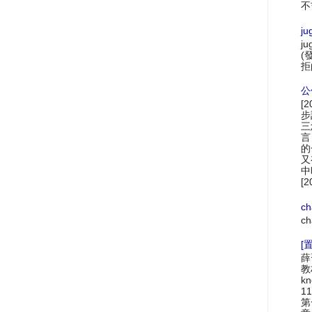
不
ju
ju
(
拒
公
[
步
三
言
的
又
中
[2
ch
ch
[置
薛
教材
k
1
第