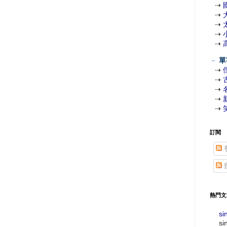
⇢
⇢
⇢
⇢
⇢
－
單
⇢
⇢
⇢
⇢
⇢
訂閱
熱門文
si
si