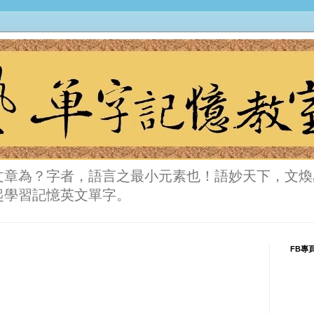
文章為？字者，語言之最小元素也！語妙天下，文煥
起學習記憶英文單字。
FB專