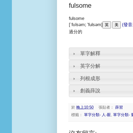
fulsome
fulsome
[`fʊlsəm; 'fulsəm]
(發音
過分的
單字解釋
英字分解
列根成形
創義薛說
於
晚上10:50
張貼者：
薛習
標籤：
單字分類- 人-厭
,
單字分類- 