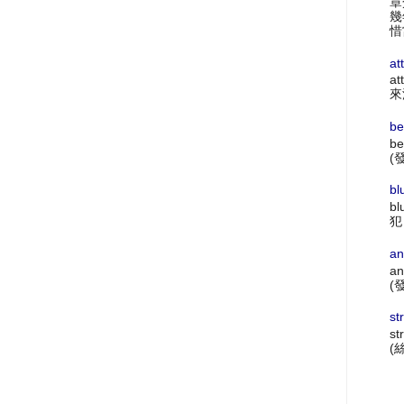
章
幾
惜
at
at
來
be
be
(
bl
bl
犯
an
an
(
st
st
(