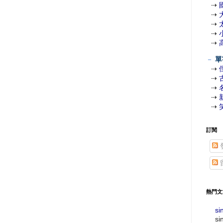
⇢
⇢
⇢
⇢
⇢
－
單
⇢
⇢
⇢
⇢
⇢
訂閱
熱門文
si
si