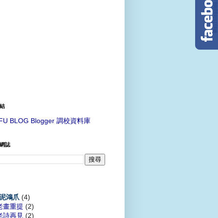
結
FU BLOG Blogger 調校資料庫
網誌
(4)
泥鴻爪
老畫重提
(2)
老詩再見
(2)