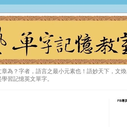
文章為？字者，語言之最小元素也！語妙天下，文煥
起學習記憶英文單字。
FB專