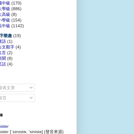
國中級
(170)
大學級
(886)
太高級
(8)
小學級
(154)
高中級
(1142)
(19)
字樂趣
俚語
(1)
古文觀字
(4)
名言
(2)
新聞
(8)
笑話
(4)
發表文章
留言
章
nister
nister [`sɪnɪstɚ; 'sinistə] (發音來源)