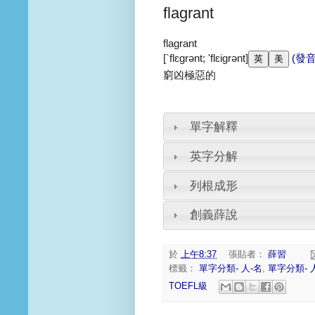
flagrant
flagrant
[`flɛgrənt; 'flɛigrənt]
(發音
窮凶極惡的
單字解釋
英字分解
列根成形
創義薛說
於
上午8:37
張貼者：
薛習
標籤：
單字分類- 人-名
,
單字分類- 
TOEFL級