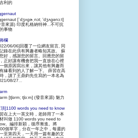
吉利的
ggernaut
ggernaut [`dʒʌgɚˌnɔt; 'dʒʌgənɔ:t]
發音來源) 印度札格納特神...不可抗
的事物
佈欄
2022/06/06]回覆了一位網友留言, 同
記錄在此供有興趣者略知其故。 蘇
您好，感謝您的留言。回應您的留
，正好讓有機會把我一直放在心裡
一個原因寫出來，讓其他有興趣而
有緣看到的人了解一下。 薛習在高
時，讀了王鼎鈞先生寫的一本名為
021/08/27...
arm
arm [tʃɑrm; tʃɑ:m] (發音來源) 魅力
頂]1100 words you need to know
習在上大一英文時，老師用了一本
叫做 1100 words you need to
now。編排新穎，循序漸進。將
100個單字，分在一年之中，每週的
一至第四天，一天用一篇有趣的文