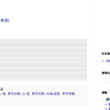
來源)
好友連
W
搜尋此
標籤
人-強
,
單字分類- 人-惡
,
單字分類- 行為-惡意
,
單字等級-
－
薛
⇢
⇢