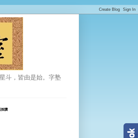
星斗，皆由是始。字塾
頁按讚