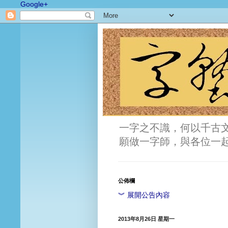
Google+
一字之不識，何以千古
願做一字師，與各位一
公佈欄
︾ 展開公告內容
2013年8月26日 星期一