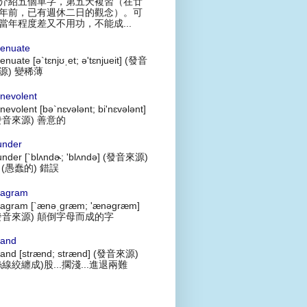
介紹五個單字，第五天複習（在廿
年前，已有週休二日的觀念）。可
當年程度差又不用功，不能成...
tenuate
tenuate [ə`tɛnjʊˌet; ə'tɛnjueit] (發音
源) 變稀薄
nevolent
nevolent [bə`nɛvələnt; bi'nɛvələnt]
發音來源) 善意的
under
under [`blʌndɚ; 'blʌndə] (發音來源)
 (愚蠢的) 錯誤
agram
agram [`ænəˌgræm; 'ænəgræm]
發音來源) 顛倒字母而成的字
rand
rand [strænd; strænd] (發音來源)
絲線絞纏成)股...擱淺...進退兩難