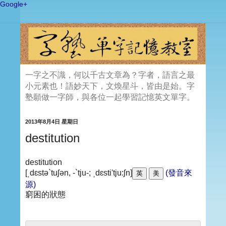
Google+
一字之不識，何以千古文章為？字者，語言之最
小元素也！語妙天下，文煥星斗，皆由是始。字
塾願做一字師，與各位一起學習記憶英文單字。
2013年8月4日 星期日
destitution
destitution
[ˌdɛstə`tuʃən, -`tju-; ˌdɛsti'tju:ʃn]
(發音來
源)
窮困的狀態