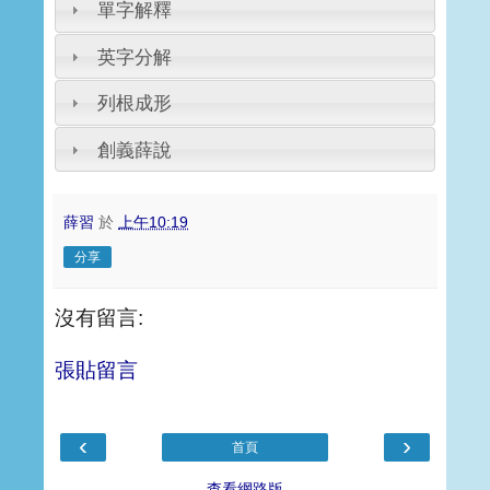
單字解釋
英字分解
列根成形
創義薛說
薛習
於
上午10:19
分享
沒有留言:
張貼留言
‹
›
首頁
查看網路版