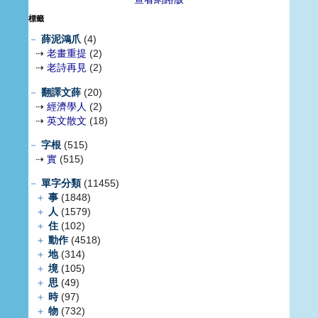
標籤
－
薛泥鴻爪
(4)
⇢
老畫重提
(2)
⇢
老詩再見
(2)
－
翻譯文薛
(20)
⇢
經濟學人
(2)
⇢
英文散文
(18)
－
字根
(515)
⇢
實
(515)
－
單字分類
(11455)
＋
事
(1848)
＋
人
(1579)
＋
住
(102)
＋
動作
(4518)
＋
地
(314)
＋
境
(105)
＋
思
(49)
＋
時
(97)
＋
物
(732)