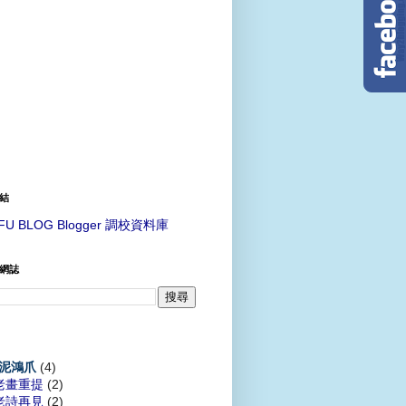
結
FU BLOG Blogger 調校資料庫
網誌
(4)
泥鴻爪
老畫重提
(2)
老詩再見
(2)