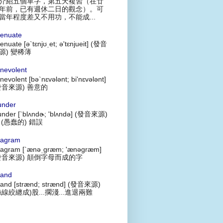
介紹五個單字，第五天複習（在廿
年前，已有週休二日的觀念）。可
當年程度差又不用功，不能成...
tenuate
tenuate [ə`tɛnjʊˌet; ə'tɛnjueit] (發音
源) 變稀薄
nevolent
nevolent [bə`nɛvələnt; bi'nɛvələnt]
發音來源) 善意的
under
under [`blʌndɚ; 'blʌndə] (發音來源)
 (愚蠢的) 錯誤
agram
agram [`ænəˌgræm; 'ænəgræm]
發音來源) 顛倒字母而成的字
rand
rand [strænd; strænd] (發音來源)
絲線絞纏成)股...擱淺...進退兩難