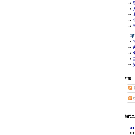
⇢
⇢
⇢
⇢
⇢
－
單
⇢
⇢
⇢
⇢
⇢
訂閱
熱門文
si
si