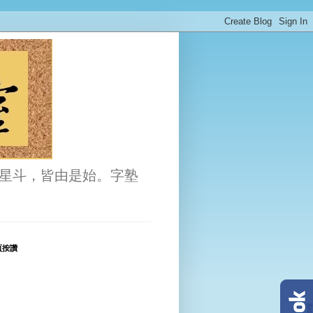
星斗，皆由是始。字塾
頁按讚