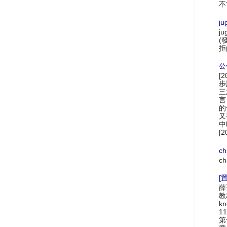
不
ju
ju
(
拒
公
[
步
三
言
的
又
中
[2
ch
ch
[置
薛
教材
k
1
第