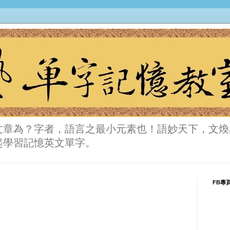
文章為？字者，語言之最小元素也！語妙天下，文煥
起學習記憶英文單字。
FB專