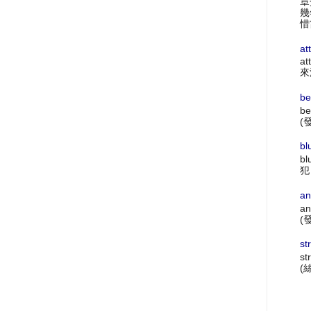
章
幾
惜
at
at
來
be
be
(
bl
bl
犯
an
an
(
st
st
(