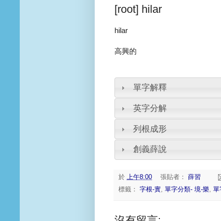
[root] hilar
hilar
高興的
單字解釋
英字分解
列根成形
創義薛說
於
上午8:00
張貼者：
薛習
標籤：
字根-實
,
單字分類- 境-樂
,
單
沒有留言: