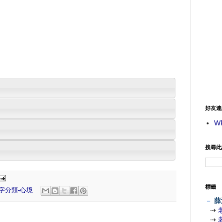
好友連
W
搜尋此
標籤
字分類-心境
－
薛
⇢
⇢