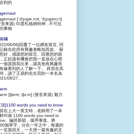
吉利的
ggernaut
ggernaut [`dʒʌgɚˌnɔt; 'dʒʌgənɔ:t]
發音來源) 印度札格納特神...不可抗
的事物
佈欄
2022/06/06]回覆了一位網友留言, 同
記錄在此供有興趣者略知其故。 蘇
您好，感謝您的留言。回應您的留
，正好讓有機會把我一直放在心裡
一個原因寫出來，讓其他有興趣而
有緣看到的人了解一下。 薛習在高
時，讀了王鼎鈞先生寫的一本名為
021/08/27...
arm
arm [tʃɑrm; tʃɑ:m] (發音來源) 魅力
頂]1100 words you need to know
習在上大一英文時，老師用了一本
叫做 1100 words you need to
now。編排新穎，循序漸進。將
100個單字，分在一年之中，每週的
一至第四天，一天用一篇有趣的文