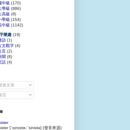
國中級
(170)
大學級
(886)
太高級
(8)
小學級
(154)
高中級
(1142)
(19)
字樂趣
俚語
(1)
古文觀字
(4)
名言
(2)
新聞
(8)
笑話
(4)
發表文章
留言
章
nister
nister [`sɪnɪstɚ; 'sinistə] (發音來源)