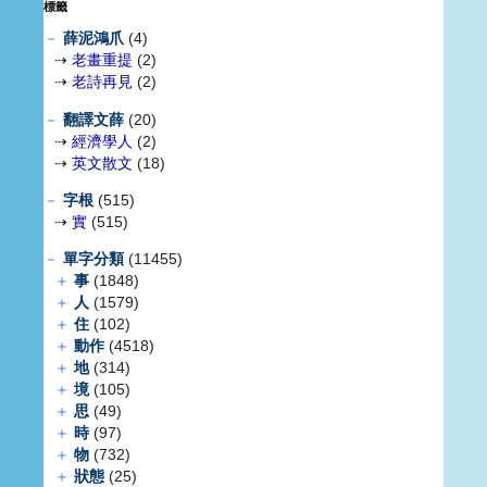
標籤
－
薛泥鴻爪
(4)
⇢
老畫重提
(2)
⇢
老詩再見
(2)
－
翻譯文薛
(20)
⇢
經濟學人
(2)
⇢
英文散文
(18)
－
字根
(515)
⇢
實
(515)
－
單字分類
(11455)
＋
事
(1848)
＋
人
(1579)
＋
住
(102)
＋
動作
(4518)
＋
地
(314)
＋
境
(105)
＋
思
(49)
＋
時
(97)
＋
物
(732)
＋
狀態
(25)