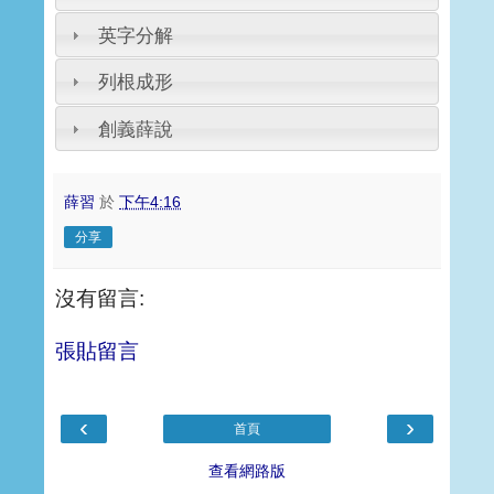
英字分解
列根成形
創義薛說
薛習
於
下午4:16
分享
沒有留言:
張貼留言
‹
›
首頁
查看網路版