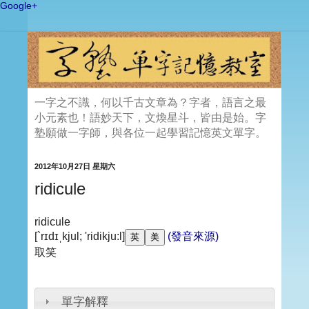
Google+
一字之不識，何以千古文章為？字者，語言之最
小元素也！語妙天下，文煥星斗，皆由是始。字
塾願做一字師，與各位一起學習記憶英文單字。
2012年10月27日 星期六
ridicule
ridicule
[`rɪdɪˌkjul; 'ridikju:l]
(發音來源)
取笑
單字解釋