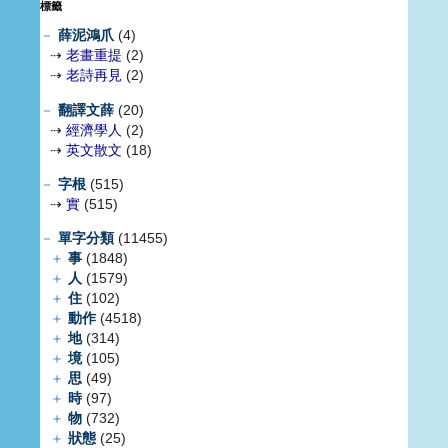
標籤
－
薛泥鴻爪
(4)
⇢
老畫重提
(2)
⇢
老詩再見
(2)
－
翻譯文薛
(20)
⇢
經濟學人
(2)
⇢
英文散文
(18)
－
字根
(515)
⇢
實
(515)
－
單字分類
(11455)
＋
事
(1848)
＋
人
(1579)
＋
住
(102)
＋
動作
(4518)
＋
地
(314)
＋
境
(105)
＋
思
(49)
＋
時
(97)
＋
物
(732)
＋
狀態
(25)