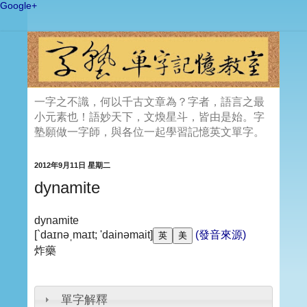
Google+
一字之不識，何以千古文章為？字者，語言之最
小元素也！語妙天下，文煥星斗，皆由是始。字
塾願做一字師，與各位一起學習記憶英文單字。
2012年9月11日 星期二
dynamite
dynamite
[`daɪnəˌmaɪt; 'dainəmait]
(發音來源)
炸藥
單字解釋