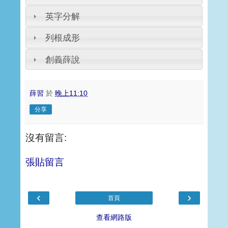
英字分解
列根成形
創義薛說
薛習
於
晚上11:10
分享
沒有留言:
張貼留言
‹
›
首頁
查看網路版