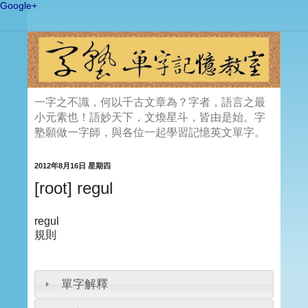
Google+
一字之不識，何以千古文章為？字者，語言之最
小元素也！語妙天下，文煥星斗，皆由是始。字
塾願做一字師，與各位一起學習記憶英文單字。
2012年8月16日 星期四
[root] regul
regul
規則
單字解釋