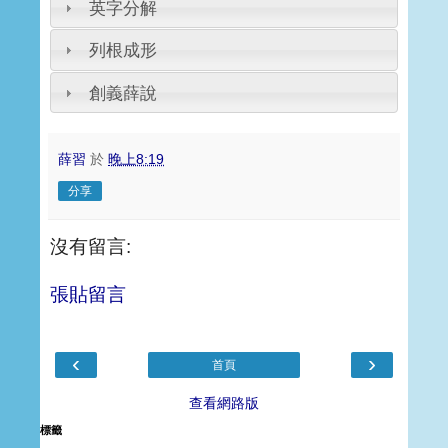
英字分解
列根成形
創義薛說
薛習
於
晚上8:19
分享
沒有留言:
張貼留言
‹
›
首頁
查看網路版
標籤