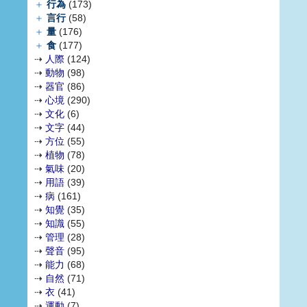
＋
行為
(173)
＋
言行
(58)
＋
量
(176)
＋
食
(177)
⇢
人際
(124)
⇢
動物
(98)
⇢
器官
(86)
⇢
心境
(290)
⇢
文化
(6)
⇢
文字
(44)
⇢
方位
(55)
⇢
植物
(78)
⇢
氣味
(20)
⇢
用語
(39)
⇢
病
(161)
⇢
知覺
(35)
⇢
知識
(55)
⇢
管理
(28)
⇢
聲音
(95)
⇢
能力
(68)
⇢
自然
(71)
⇢
衣
(41)
⇢
運動
(7)