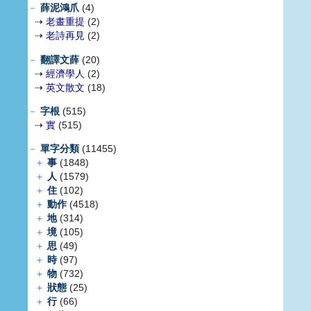
－
薛泥鴻爪
(4)
⇢
老畫重提
(2)
⇢
老詩再見
(2)
－
翻譯文薛
(20)
⇢
經濟學人
(2)
⇢
英文散文
(18)
－
字根
(515)
⇢
實
(515)
－
單字分類
(11455)
＋
事
(1848)
＋
人
(1579)
＋
住
(102)
＋
動作
(4518)
＋
地
(314)
＋
境
(105)
＋
思
(49)
＋
時
(97)
＋
物
(732)
＋
狀態
(25)
＋
行
(66)